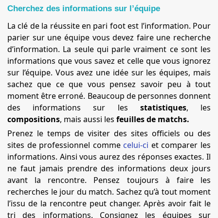
Cherchez des informations sur l’équipe
La clé de la réussite en pari foot est l’information. Pour
parier sur une équipe vous devez faire une recherche
d’information. La seule qui parle vraiment ce sont les
informations que vous savez et celle que vous ignorez
sur l’équipe. Vous avez une idée sur les équipes, mais
sachez que ce que vous pensez savoir peu à tout
moment être erroné. Beaucoup de personnes donnent
des informations sur les
statistiques
, les
compositions
, mais aussi les
feuilles de matchs.
Prenez le temps de visiter des sites officiels ou des
sites de professionnel comme
celui-ci
et comparer les
informations. Ainsi vous aurez des réponses exactes. Il
ne faut jamais prendre des informations deux jours
avant la rencontre. Pensez toujours à faire les
recherches le jour du match. Sachez qu’à tout moment
l’issu de la rencontre peut changer. Après avoir fait le
tri des informations. Consignez les équipes sur