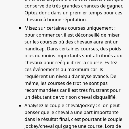
conserve de très grandes chances de gagner.
Optez donc dans un premier temps pour ces
chevaux à bonne réputation.
Misez sur certaines courses uniquement :
pour commencer, il est déconseillé de miser
sur les courses où des chevaux auraient un
handicap. Dans certaines courses, des poids
plus ou moins importants sont attribués aux
chevaux pour rééquilibrer la course. Evitez
ces événements au maximum car ils
requièrent un niveau d'analyse avancé. De
même, les courses de trot ne sont pas
recommandées car il est très frustrant pour
un débutant de voir son cheval disqualifié.
Analysez le couple cheval/jockey : si on peut
penser que le cheval a une part importante
dans le résultat final, c'est pourtant le couple
jockey/cheval qui gagne une course. Lors de