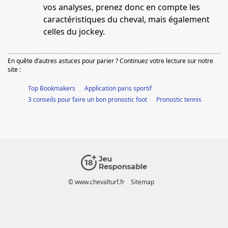
vos analyses, prenez donc en compte les
caractéristiques du cheval, mais également
celles du jockey.
En quête d’autres astuces pour parier ? Continuez votre lecture sur notre
site :
Top Bookmakers
Application paris sportif
3 conseils pour faire un bon pronostic foot
Pronostic tennis
© www.chevalturf.fr
Sitemap